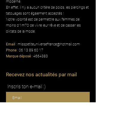
moderne.
En effet, il n'y a aucun critère de poids, les piercings et
tatouages sont également acceptés !
Notre volonté est de permettre aux femmes de
moins d'1m70 de vivre leur rêve et de casser les
diktats de la mode.
Email
:
misspetiteuniversefrance@hotmail.com
Phone
:
06 13 89 60 17
Marque déposé
:
4664383
Recevez nos actualités par mail
Inscris ton e-mail :)
Je m'inscris !