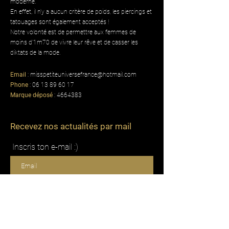
moderne.
En effet, il n'y a aucun critère de poids, les piercings et
tatouages sont également acceptés !
Notre volonté est de permettre aux femmes de
moins d'1m70 de vivre leur rêve et de casser les
diktats de la mode.
Email
:
misspetiteuniversefrance@hotmail.com
Phone
:
06 13 89 60 17
Marque déposé
:
4664383
Recevez nos actualités par mail
Inscris ton e-mail :)
Je m'inscris !