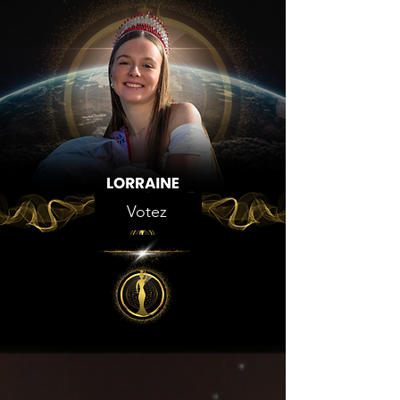
Votez