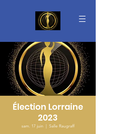
Élection Lorraine
2023
sam. 17 juin
  |  
Salle Raugraff