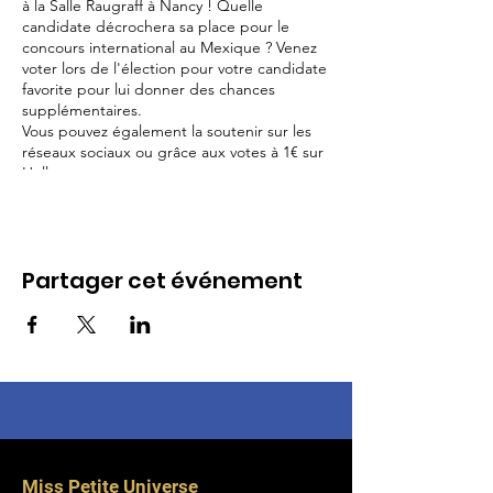
à la Salle Raugraff à Nancy ! Quelle
candidate décrochera sa place pour le
concours international au Mexique ? Venez
voter lors de l'élection pour votre candidate
favorite pour lui donner des chances
supplémentaires.
Vous pouvez également la soutenir sur les
réseaux sociaux ou grâce aux votes à 1€ sur
Helloasso.
N'hésitez pas à venir avec des pancartes
pour encourager votre candidate favorite !
Partager cet événement
Miss Petite Universe