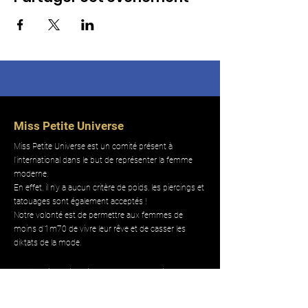
Miss Petite Universe
Miss Petite Universe est un comité présent à
l'international dans le but de représenter la femme
moderne.
En effet, il n'y a aucun critère de poids, les piercings et
tatouages sont également acceptés !
Notre volonté est de permettre aux femmes de
moins d'1m70 de vivre leur rêve et de casser les
diktats de la mode.
Email
:
misspetiteuniversefrance@hotmail.com
Phone
:
06 13 89 60 17
Marque déposé
:
4664383