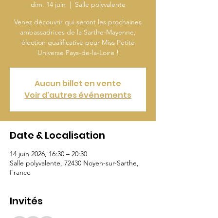
dim. 14 juin
  |  
Salle polyvalente
Venez découvrir qui seront les prochaines
ambassadrices de la Sarthe-Mayenne,
élection qualificative pour Miss Petite
Universe Pays-de-la-Loire !
Aucun billet en vente
Voir d'autres événements
Date & Localisation
14 juin 2026, 16:30 – 20:30
Salle polyvalente, 72430 Noyen-sur-Sarthe,
France
Invités