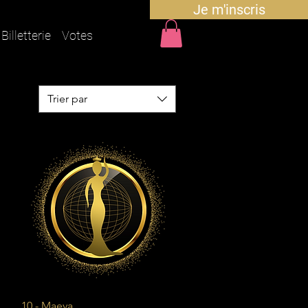
Je m'inscris
Billetterie
Votes
Trier par
Aperçu rapide
10 - Maeva