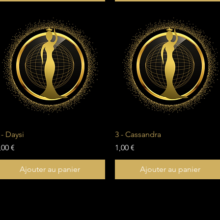
Aperçu rapide
Aperçu rapide
 - Daysi
3 - Cassandra
rix
Prix
,00 €
1,00 €
Ajouter au panier
Ajouter au panier