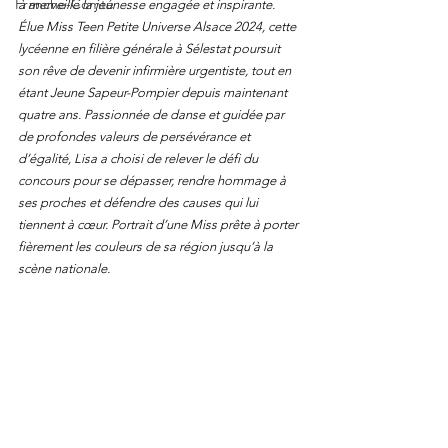
Franche-Comté
à merveille la jeunesse engagée et inspirante. 
Élue Miss Teen Petite Universe Alsace 2024, cette 
lycéenne en filière générale à Sélestat poursuit 
son rêve de devenir infirmière urgentiste, tout en 
étant Jeune Sapeur-Pompier depuis maintenant 
quatre ans. Passionnée de danse et guidée par 
de profondes valeurs de persévérance et 
d’égalité, Lisa a choisi de relever le défi du 
concours pour se dépasser, rendre hommage à 
ses proches et défendre des causes qui lui 
tiennent à cœur. Portrait d’une Miss prête à porter 
fièrement les couleurs de sa région jusqu’à la 
scène nationale.