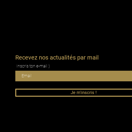
 pour la région
Corse
!
 1 vote
.
t montrez votre soutien en
tes que vous souhaitez offrir à
couragement précieux !
Recevez nos actualités par mail
Inscris ton e-mail :)
Je m'inscris !