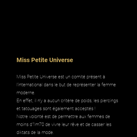
Soutenez
Flavia
, candidate
Chaque vote compte :
1€ =
Votez en toute simplicité e
choisissant le nombre de vo
Flavia.
Merci pour votre en
Miss Petite Universe
Miss Petite Universe est un comité présent à
l'international dans le but de représenter la femme
moderne.
En effet, il n'y a aucun critère de poids, les piercings
et tatouages sont également acceptés !
Notre volonté est de permettre aux femmes de
moins d'1m70 de vivre leur rêve et de casser les
diktats de la mode.