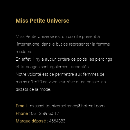
Miss Petite Universe
Miss Petite Universe est un comité présent à
l'international dans le but de représenter la femme
moderne.
En effet, il n'y a aucun critère de poids, les piercings
et tatouages sont également acceptés !
Notre volonté est de permettre aux femmes de
moins d'1m70 de vivre leur rêve et de casser les
diktats de la mode.
Email
:
misspetiteuniversefrance@hotmail.com
Phone
: 06 13 89 60 17
Marque déposé
: 4664383