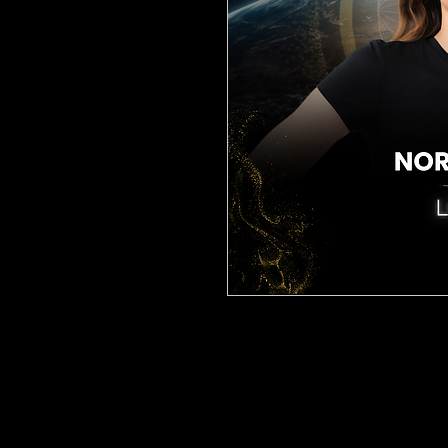
Soutenez
Loane
, candidate
Chaque vote compte :
1€ =
Votez en toute simplicité e
choisissant le nombre de vo
Loane.
Merci pour votre e