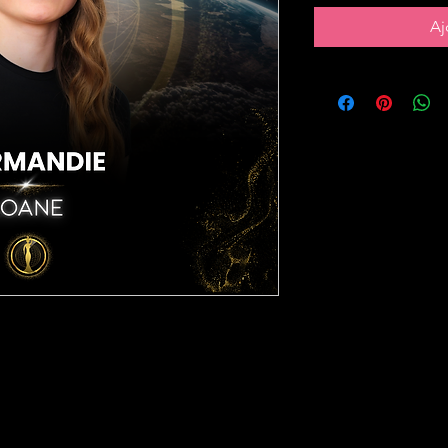
Aj
 pour la région de la
Normandie
!
 1 vote
.
t montrez votre soutien en
tes que vous souhaitez offrir à
ncouragement précieux !