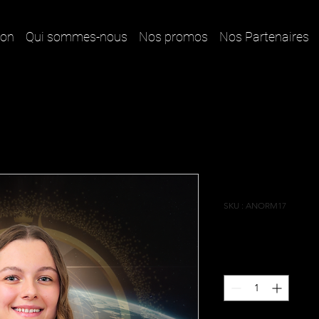
ion
Qui sommes-nous
Nos promos
Nos Partenaires
Loane
SKU : ANORM17
Prix
1,00 €
Quantité
*