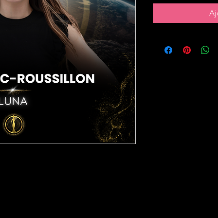
Aj
pour la région
Languedoc-
 1 vote
.
t montrez votre soutien en
tes que vous souhaitez offrir à
couragement précieux !