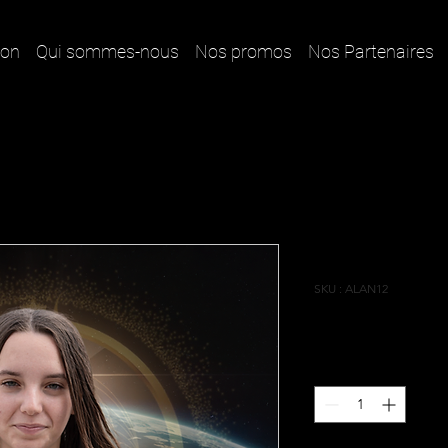
ion
Qui sommes-nous
Nos promos
Nos Partenaires
Luna
SKU : ALAN12
Prix
1,00 €
Quantité
*