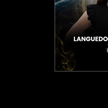
Soutenez
Luna
, candidate 
Roussilon
!
Chaque vote compte :
1€ =
Votez en toute simplicité e
choisissant le nombre de vo
Luna
. Merci pour votre en