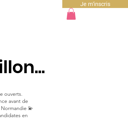
Je m'inscris
Billetterie
Votes
llon...
e ouverts.
nce avant de
te Normandie 💫
candidates en