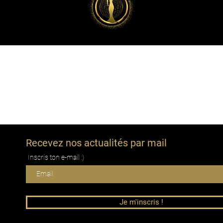
Recevez nos actualités par mail
Inscris ton e-mail :)
Je m'inscris !