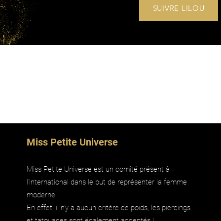
SUIVRE LILOU
Miss Petite Universe
Miss Petite Universe est un comité présent à
l'international dans le but de représenter la femme
moderne.
En effet, il n'y a aucun critère de poids, les piercings
et tatouages sont également acceptés !